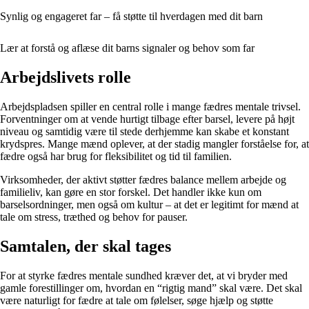
Synlig og engageret far – få støtte til hverdagen med dit barn
Lær at forstå og aflæse dit barns signaler og behov som far
Arbejdslivets rolle
Arbejdspladsen spiller en central rolle i mange fædres mentale trivsel.
Forventninger om at vende hurtigt tilbage efter barsel, levere på højt
niveau og samtidig være til stede derhjemme kan skabe et konstant
krydspres. Mange mænd oplever, at der stadig mangler forståelse for, at
fædre også har brug for fleksibilitet og tid til familien.
Virksomheder, der aktivt støtter fædres balance mellem arbejde og
familieliv, kan gøre en stor forskel. Det handler ikke kun om
barselsordninger, men også om kultur – at det er legitimt for mænd at
tale om stress, træthed og behov for pauser.
Samtalen, der skal tages
For at styrke fædres mentale sundhed kræver det, at vi bryder med
gamle forestillinger om, hvordan en “rigtig mand” skal være. Det skal
være naturligt for fædre at tale om følelser, søge hjælp og støtte