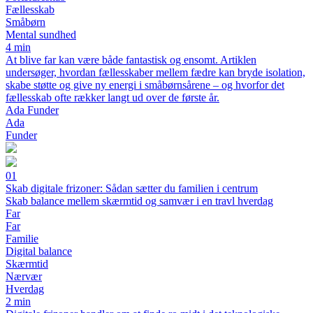
Fællesskab
Småbørn
Mental sundhed
4 min
At blive far kan være både fantastisk og ensomt. Artiklen
undersøger, hvordan fællesskaber mellem fædre kan bryde isolation,
skabe støtte og give ny energi i småbørnsårene – og hvorfor det
fællesskab ofte rækker langt ud over de første år.
Ada Funder
Ada
Funder
01
Skab digitale frizoner: Sådan sætter du familien i centrum
Skab balance mellem skærmtid og samvær i en travl hverdag
Far
Far
Familie
Digital balance
Skærmtid
Nærvær
Hverdag
2 min