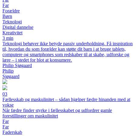
Far
Forældre
Børn
Teknologi
Digital dannelse
Kreativitet
3 min
Teknologi behøver ikke betyde passiv underholdning. Få inspiration
til, hvordan du som forælder kan støtte dit barn i at bruge tablets,
computere og smartphones som redskaber til at skabe, udforske og
lære – i stedet for blot at konsumere.
Philip Sjøgaard
Philip
Sjøgaard
03
Fællesskab og maskulinitet – sådan hjælper fædre hinanden med at
vokse
Når fædre finder styrke i fællesskabet og udfordrer gamle
forestillinger om maskulinitet
Far
Far
Faderskab