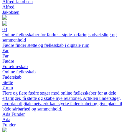
Alfred Jakobsen
Alfred
Jakobsen
03
Online fællesskaber for fædre – støtte, erfaringsudveksling og
sammenhold
Fædre finder støtte og fællesskab i digitale rum
Far
Far
Fædre
Forældreskab
Online fællesskab
Faderskab
Støtte
7 min
Flere og flere fædre søger mod online fællesskaber for at dele
erfaringer, få støtte og skabe nye relationer. Artiklen undersøger,
hvordan digitale netværk kan styrke faderskabet og give plads til
både sårbarhed og sammenhold.
Ada Funder
Ada
Funder