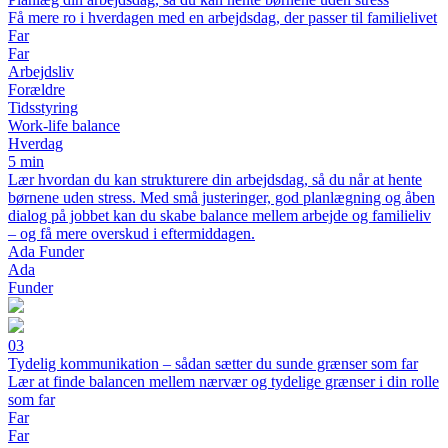
Få mere ro i hverdagen med en arbejdsdag, der passer til familielivet
Far
Far
Arbejdsliv
Forældre
Tidsstyring
Work-life balance
Hverdag
5 min
Lær hvordan du kan strukturere din arbejdsdag, så du når at hente
børnene uden stress. Med små justeringer, god planlægning og åben
dialog på jobbet kan du skabe balance mellem arbejde og familieliv
– og få mere overskud i eftermiddagen.
Ada Funder
Ada
Funder
03
Tydelig kommunikation – sådan sætter du sunde grænser som far
Lær at finde balancen mellem nærvær og tydelige grænser i din rolle
som far
Far
Far