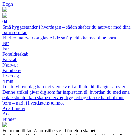
Bøgh
04
Små hyggestunder i hverdagen – sådan skaber du nærvær med dine
børn som far
Find ro, nærvær og glæde i de små øjeblikke med dine børn
Far
Far
Forældreskab
Farskab
Nærvær
Familieliv
Hverdag
4 min
I en travl hverdag kan det være svært at finde tid til ægte samvær.
Denne artikel giver dig som far inspiration til, hvordan du med små,
enkle stunder kan skabe nærvær, tryghed og stærke bånd til dine
børn – midt i hverdagens tempo.
Ada Funder
Ada
Funder
Fra mand til far: At omstille sig til forældreskabet