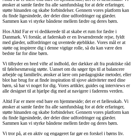
ønsker at samle fædre fra alle samfundslag for at dele erfaringer,
støtte hinanden og skabe forbindelser. Gennem vores platform kan
du finde ligesindede, der deler dine udfordringer og glæder.
Sammen kan vi styrke båndene mellem fædre og deres børn.
Hos Altid Far er vi dedikerede til at skabe et rum for fædre i
Danmark. Vi forstår, at faderskab er en livsændrende rejse, fyldt
med glæder, udfordringer og uventede øjeblikke. Vores mål er at
støtte og inspirere dig i denne vigtige rolle, så du kan være den
bedste far for dine børn.
Vi tilbyder en bred vifte af indhold, der dækker alt fra praktiske råd
til følelsesmæssig støtte. Uanset om du søger tips til at balancere
arbejde og familieliv, ønsker at lære om pædagogiske metoder, eller
blot har brug for at finde inspiration til sjove aktiviteter med dine
børn, så har vi noget for dig. Vores artikler, guides og interviews er
alle designet til at hjælpe dig med at navigere i faderens verden.
Altid Far er mere end bare en hjemmeside; det er et fællesskab. Vi
ønsker at samle fædre fra alle samfundslag for at dele erfaringer,
støtte hinanden og skabe forbindelser. Gennem vores platform kan
du finde ligesindede, der deler dine udfordringer og glæder.
Sammen kan vi styrke båndene mellem fædre og deres børn.
Vi tror på, at en aktiv og engageret far gør en forskel i børns liv.