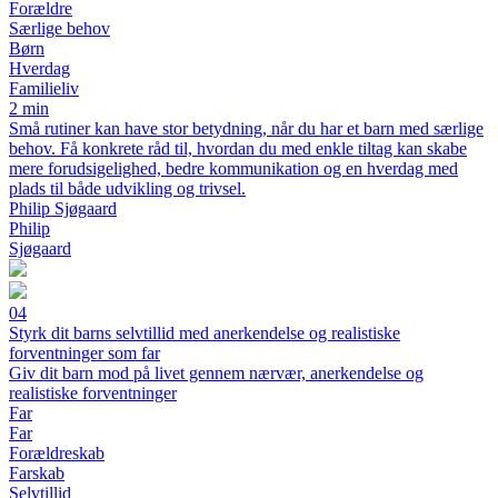
Forældre
Særlige behov
Børn
Hverdag
Familieliv
2 min
Små rutiner kan have stor betydning, når du har et barn med særlige
behov. Få konkrete råd til, hvordan du med enkle tiltag kan skabe
mere forudsigelighed, bedre kommunikation og en hverdag med
plads til både udvikling og trivsel.
Philip Sjøgaard
Philip
Sjøgaard
04
Styrk dit barns selvtillid med anerkendelse og realistiske
forventninger som far
Giv dit barn mod på livet gennem nærvær, anerkendelse og
realistiske forventninger
Far
Far
Forældreskab
Farskab
Selvtillid