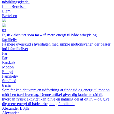
udviklingsglæde.
Liam Bertelsen
Liam
Bertelsen
03
Fysisk aktivitet som far – få mere energi til både arbejde og
familieliv
Få mere overskud i hverdagen med simple motionsvaner, der passer
ind i familielivet
Far
Far
Farskab
Motion
Energi
Familieliv
Sundhed
6 min
Som far kan det være en udfordring at finde tid og energi til motion
midt i en travl hverdag. Denne artikel giver dig konkrete råd til,
hvordan fysisk aktivitet kan blive en naturlig del af dit liv – og give
dig mere energi til både arbejde og familietid.
Alexander Bøgh
Alexander