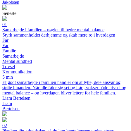
Jakobsen
Seneste
01
Samarbejde i familien – nøglen til bedre mental balance
Styrk sammenholdet derhjemme og skab mere ro i hverdagen
Far
Far
Familie
Samarbejde
Mental sundhed
Trivsel
Kommunikation
5 min
Et godt samarbejde i familien handler om at lytte, dele ansvar og
støtte hinanden. Når alle føler sig set og hørt, vokser både trivsel og
mental balance – og hverdagen bliver lettere for hele familien.
Liam Bertelsen
Liam
Bertelsen
02
Planlæg din arbejdsdag, så du kan hente børnene uden stress