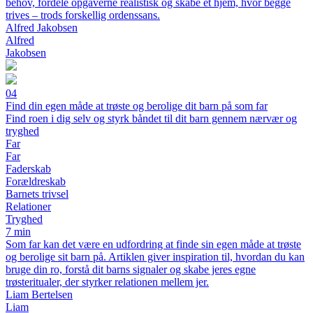
behov, fordele opgaverne realistisk og skabe et hjem, hvor begge
trives – trods forskellig ordenssans.
Alfred Jakobsen
Alfred
Jakobsen
04
Find din egen måde at trøste og berolige dit barn på som far
Find roen i dig selv og styrk båndet til dit barn gennem nærvær og
tryghed
Far
Far
Faderskab
Forældreskab
Barnets trivsel
Relationer
Tryghed
7 min
Som far kan det være en udfordring at finde sin egen måde at trøste
og berolige sit barn på. Artiklen giver inspiration til, hvordan du kan
bruge din ro, forstå dit barns signaler og skabe jeres egne
trøsteritualer, der styrker relationen mellem jer.
Liam Bertelsen
Liam