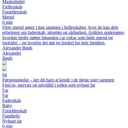
Maskulinitet
Fællesskab
Forældreskab
Mænd
6 min
Flere mænd søger i dag sammen i fællesskaber, hvor de kan dele
erfaringer om faderskab, identitet og sårbarhed. Artiklen undersøger,
hvordan fædre støtter hinanden i at vokse som både mænd og
forældre – og hvorfor det gør en forskel for hele familien.
Alexander Bøgh
Alexander
Bøgh
04
Førstegangsfar – lær dit barn at kende i de første uger sammen
Find ro, nærvær og selvtillid i rollen som nybagt far
Far
Far
Faderskab
Baby
Forældreskab
Familieliv
Nybagt far
6 min