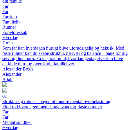
din familie
Far
Far
Farskab
Familieliv
Rutiner
Forældreskab
Hverdag
7 min
Som far kan hverdagen hurtigt blive uforudsigelig og hektisk. Med
faste rutiner kan du skabe struktur, nærvær og balance – både for dig
selv og dine børn. Få inspiration til, hvordan gentagelser kan blive
en kilde til ro og overskud i familielivet.
Alexander Bøgh
Alexander
Bøgh
01
Struktur og rutiner – vejen til mindre mental overbelastning
Find ro i hverdagen med simple vaner og faste rammer
Far
Far
Mental sundhed
Hverdag