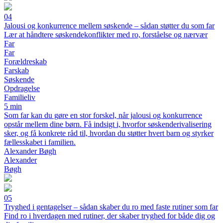
04
Jalousi og konkurrence mellem søskende – sådan støtter du som far
Lær at håndtere søskendekonflikter med ro, forståelse og nærvær
Far
Far
Forældreskab
Farskab
Søskende
Opdragelse
Familieliv
5 min
Som far kan du gøre en stor forskel, når jalousi og konkurrence
opstår mellem dine børn. Få indsigt i, hvorfor søskenderivalisering
sker, og få konkrete råd til, hvordan du støtter hvert barn og styrker
fællesskabet i familien.
Alexander Bøgh
Alexander
Bøgh
05
Tryghed i gentagelser – sådan skaber du ro med faste rutiner som far
Find ro i hverdagen med rutiner, der skaber tryghed for både dig og