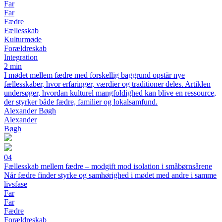
Far
Far
Fædre
Fællesskab
Kulturmøde
Forældreskab
Integration
2 min
I mødet mellem fædre med forskellig baggrund opstår nye
fællesskaber, hvor erfaringer, værdier og traditioner deles. Artiklen
undersøger, hvordan kulturel mangfoldighed kan blive en ressource,
der styrker både fædre, familier og lokalsamfund.
Alexander Bøgh
Alexander
Bøgh
04
Fællesskab mellem fædre – modgift mod isolation i småbørnsårene
Når fædre finder styrke og samhørighed i mødet med andre i samme
livsfase
Far
Far
Fædre
Forældreskab