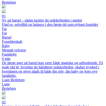
Bertelsen
01
Ny på barsel – sådan tackler du usikkerheden i starten
Find ro, selvtillid og balance i den første tid som nybagt forælder
Far
Far
Barsel
Forældreskab
Baby
Mentalt velvære
Familieliv
6 min
De første uger på barsel kan være både magiske og udfordrende. Få
gode råd til, hvordan du håndterer usikkerheden, skaber tryghed i
hverdagen og giver plads til både dig selv, din baby og jeres nye
familieliv.
Liam Bertelsen
Liam
Bertelsen
02