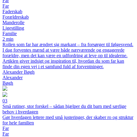
Far
Far
Faderskab
Forældreskab
Manderolle
Ligestilling
Familie
2 min
Rollen som far har ændret sig markant – fra forsørger til følgesvend.
I dag forventes mænd at være både nærværende og engagerede
forældre, men det kan være en udfordring at leve op til idealerne.
Artiklen giver indsigt og inspiration til, hvordan du som far kan
finde din egen vej i et samfund fuld af forventninger.
Alexander Bøgh
Alexander
Bøgh
03
Små rutiner, stor forskel – sådan hjælper du dit barn med særlige
behov i hverdagen
Gør hverdagen lettere med små justeringer, der skaber ro og struktur
for hele familien
Far
Far