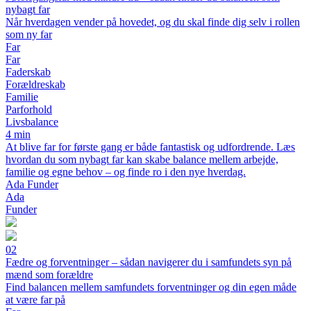
nybagt far
Når hverdagen vender på hovedet, og du skal finde dig selv i rollen
som ny far
Far
Far
Faderskab
Forældreskab
Familie
Parforhold
Livsbalance
4 min
At blive far for første gang er både fantastisk og udfordrende. Læs
hvordan du som nybagt far kan skabe balance mellem arbejde,
familie og egne behov – og finde ro i den nye hverdag.
Ada Funder
Ada
Funder
02
Fædre og forventninger – sådan navigerer du i samfundets syn på
mænd som forældre
Find balancen mellem samfundets forventninger og din egen måde
at være far på