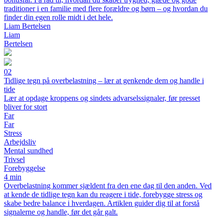
traditioner i en familie med flere forældre og børn – og hvordan du
finder din egen rolle midt i det hele.
Liam Bertelsen
Liam
Bertelsen
02
Tidlige tegn på overbelastning – lær at genkende dem og handle i
tide
Lær at opdage kroppens og sindets advarselssignaler, før presset
bliver for stort
Far
Far
Stress
Arbejdsliv
Mental sundhed
Trivsel
Forebyggelse
4 min
Overbelastning kommer sjældent fra den ene dag til den anden. Ved
at kende de tidlige tegn kan du reagere i tide, forebygge stress og
skabe bedre balance i hverdagen. Artiklen guider dig til at forstå
signalerne og handle, før det går galt.