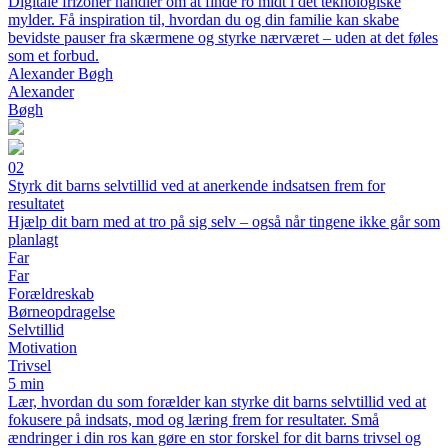
Digitale frizoner handler om at finde ro midt i det teknologiske
mylder. Få inspiration til, hvordan du og din familie kan skabe
bevidste pauser fra skærmene og styrke nærværet – uden at det føles
som et forbud.
Alexander Bøgh
Alexander
Bøgh
02
Styrk dit barns selvtillid ved at anerkende indsatsen frem for
resultatet
Hjælp dit barn med at tro på sig selv – også når tingene ikke går som
planlagt
Far
Far
Forældreskab
Børneopdragelse
Selvtillid
Motivation
Trivsel
5 min
Lær, hvordan du som forælder kan styrke dit barns selvtillid ved at
fokusere på indsats, mod og læring frem for resultater. Små
ændringer i din ros kan gøre en stor forskel for dit barns trivsel og