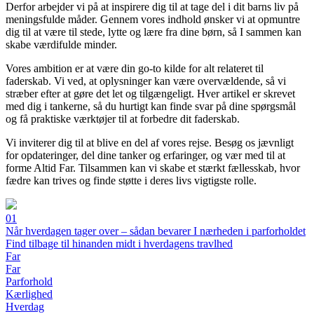
Derfor arbejder vi på at inspirere dig til at tage del i dit barns liv på
meningsfulde måder. Gennem vores indhold ønsker vi at opmuntre
dig til at være til stede, lytte og lære fra dine børn, så I sammen kan
skabe værdifulde minder.
Vores ambition er at være din go-to kilde for alt relateret til
faderskab. Vi ved, at oplysninger kan være overvældende, så vi
stræber efter at gøre det let og tilgængeligt. Hver artikel er skrevet
med dig i tankerne, så du hurtigt kan finde svar på dine spørgsmål
og få praktiske værktøjer til at forbedre dit faderskab.
Vi inviterer dig til at blive en del af vores rejse. Besøg os jævnligt
for opdateringer, del dine tanker og erfaringer, og vær med til at
forme Altid Far. Tilsammen kan vi skabe et stærkt fællesskab, hvor
fædre kan trives og finde støtte i deres livs vigtigste rolle.
01
Når hverdagen tager over – sådan bevarer I nærheden i parforholdet
Find tilbage til hinanden midt i hverdagens travlhed
Far
Far
Parforhold
Kærlighed
Hverdag