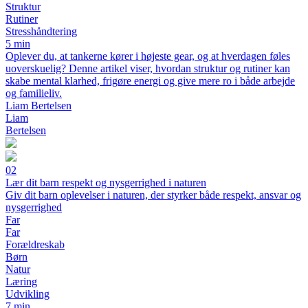
Struktur
Rutiner
Stresshåndtering
5 min
Oplever du, at tankerne kører i højeste gear, og at hverdagen føles
uoverskuelig? Denne artikel viser, hvordan struktur og rutiner kan
skabe mental klarhed, frigøre energi og give mere ro i både arbejde
og familieliv.
Liam Bertelsen
Liam
Bertelsen
02
Lær dit barn respekt og nysgerrighed i naturen
Giv dit barn oplevelser i naturen, der styrker både respekt, ansvar og
nysgerrighed
Far
Far
Forældreskab
Børn
Natur
Læring
Udvikling
7 min