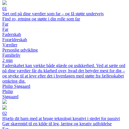
01
Sæt ord på dine værdier som far – og få støtte undervejs
Find ro, retning og støtte i din rolle som far
Far
Far
Faderskab
Forældreskab
Værdier
Personlig udvikling
Familieliv
2 min
Faderskabet kan vække både glæde og usikkerhed. Ved at sætte ord
på dine værdier får du klarhed over, hvad der betyder mest for dig –
og styrke til at leve efter det i hverdagen med støtte fra fællesskabet
omkring dig.
Philip Sjøgaard
Philip
Sjøgaard
02
Hjælp dit barn med at bruge teknologi kreativt i stedet for passivt
Gør skærmtid til en kilde til leg, læring og kreativ udfoldelse
Far