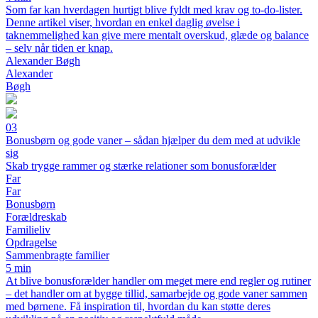
Som far kan hverdagen hurtigt blive fyldt med krav og to-do-lister.
Denne artikel viser, hvordan en enkel daglig øvelse i
taknemmelighed kan give mere mentalt overskud, glæde og balance
– selv når tiden er knap.
Alexander Bøgh
Alexander
Bøgh
03
Bonusbørn og gode vaner – sådan hjælper du dem med at udvikle
sig
Skab trygge rammer og stærke relationer som bonusforælder
Far
Far
Bonusbørn
Forældreskab
Familieliv
Opdragelse
Sammenbragte familier
5 min
At blive bonusforælder handler om meget mere end regler og rutiner
– det handler om at bygge tillid, samarbejde og gode vaner sammen
med børnene. Få inspiration til, hvordan du kan støtte deres