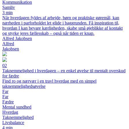
Kommunikation
Samliv
3 min
Når hverdagen fyldes af arbejde, børn og praktiske gøremål, kan
nærheden i parforholdet let glide i baggrunden. Få inspiration til,
hvordan I kan bevare kærligheden, skabe små øjeblikke af kontakt
og styrke jeres fællesskab – også når tiden er knap.
Alfred Jakobsen
Alfred
Jakobsen
02
Taknemmelighed i hverdagen – en enkel øvelse til mentalt overskud
for fædre
Find ro og nærvær i en travl hverdag med en simpel
taknemmelighedsøvelse
Far
Far
Fædre
Mental sundhed
Hverdag
Taknemmelighed
Livsbalance
4 min