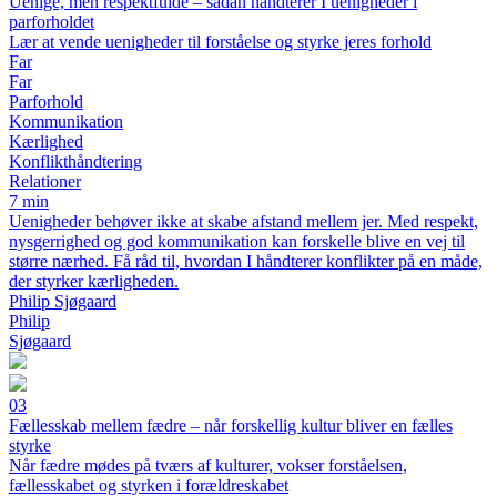
Uenige, men respektfulde – sådan håndterer I uenigheder i
parforholdet
Lær at vende uenigheder til forståelse og styrke jeres forhold
Far
Far
Parforhold
Kommunikation
Kærlighed
Konflikthåndtering
Relationer
7 min
Uenigheder behøver ikke at skabe afstand mellem jer. Med respekt,
nysgerrighed og god kommunikation kan forskelle blive en vej til
større nærhed. Få råd til, hvordan I håndterer konflikter på en måde,
der styrker kærligheden.
Philip Sjøgaard
Philip
Sjøgaard
03
Fællesskab mellem fædre – når forskellig kultur bliver en fælles
styrke
Når fædre mødes på tværs af kulturer, vokser forståelsen,
fællesskabet og styrken i forældreskabet