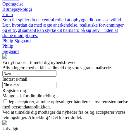
Opdragelse
Børnepsykologi
7 min
Som far spiller du en central rolle i at opbygge dit barns selvtillid.
Lær, hvordan du med ægte anerkendelse, realistiske forventninger
og et trygt samspil kan styrke dit barns tro på sig selv – uden at
skabe unødigt pres.
Philip Sjøgaard
Philip
Sjøgaard
Få nyt fra os – tilmeld dig nyhedsbrevet
Bliv klogere med et klik – tilmeld dig vores gratis mailserie.
Indtast e-mail
Registrer dig
Mange tak for din tilmelding
Jeg accepterer, at mine oplysninger håndteres i overensstemmelse
med persondatapolitikken.
Ved at tilmelde dig modtager du nyheder fra os og accepterer vores
retningslinjer. Afmelding? Det klarer du let.
Udvalgte