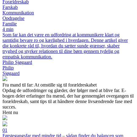
Forældreskab
Farskab
Kommunikation
Opdragelse
Familie
4 min
Som far kan det være en udfordring at kommunikere klart og
samtidig bevare ro og kærlighed i hverdagen. Denne artikel giver
dig konkrete råd til, hvordan du sætter sunde grænser, skaber
tryghed og styrker relationen til dine børn gennem tydelig og
empatisk kommunikation.
Philip Sjøgaard
Philip
Sjøgaard
Fra mand til far: At omstille sig til forældreskabet
Opdag de udfordringer og glæder, der følger med at blive far. E-
bogen deler erfaringer fra mænd, der har gennemgået overgangen til
forældreskab, samt tips til at håndtere denne livsændrende fase med
succes.
Hent nu
01
Førstegangsfar med mindre tid – sådan finder du balancen som