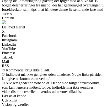
Opdag de udfordringer og glæder, der følger med at blive far. E-
bogen deler erfaringer fra mænd, der har gennemgået overgangen til
forældreskab, samt tips til at håndtere denne livsændrende fase med
succes.
Hent nu
Del med hjertet
X
Facebook
Instagram
LinkedIn
YouTube
Pinterest
TikTok
Mail
RSS
© Kommerciel brug ikke tilladt.
© Indholdet må ikke gengives uden tilladelse. Nogle links på siden
kan give os kommission ved køb.
© Alle rettigheder er forbeholdt. Denne side bruger affiliate-links,
som kan generere indtægt for os. Indholdet må ikke gengives,
videredistribueres eller anvendes uden vores tilladelse.
Lær os at kende
Udvikling
Vision og værdier