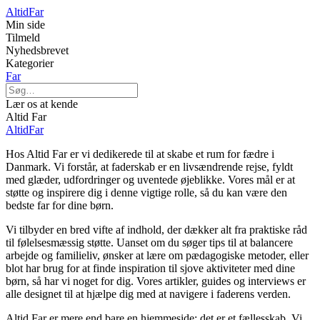
Altid
Far
Min side
Tilmeld
Nyhedsbrevet
Kategorier
Far
Lær os at kende
Altid Far
Altid
Far
Hos Altid Far er vi dedikerede til at skabe et rum for fædre i
Danmark. Vi forstår, at faderskab er en livsændrende rejse, fyldt
med glæder, udfordringer og uventede øjeblikke. Vores mål er at
støtte og inspirere dig i denne vigtige rolle, så du kan være den
bedste far for dine børn.
Vi tilbyder en bred vifte af indhold, der dækker alt fra praktiske råd
til følelsesmæssig støtte. Uanset om du søger tips til at balancere
arbejde og familieliv, ønsker at lære om pædagogiske metoder, eller
blot har brug for at finde inspiration til sjove aktiviteter med dine
børn, så har vi noget for dig. Vores artikler, guides og interviews er
alle designet til at hjælpe dig med at navigere i faderens verden.
Altid Far er mere end bare en hjemmeside; det er et fællesskab. Vi