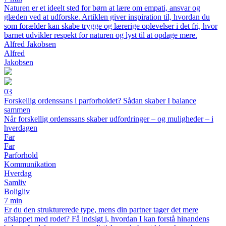
Naturen er et ideelt sted for børn at lære om empati, ansvar og
glæden ved at udforske. Artiklen giver inspiration til, hvordan du
som forælder kan skabe trygge og lærerige oplevelser i det fri, hvor
barnet udvikler respekt for naturen og lyst til at opdage mere.
Alfred Jakobsen
Alfred
Jakobsen
03
Forskellig ordenssans i parforholdet? Sådan skaber I balance
sammen
Når forskellig ordenssans skaber udfordringer – og muligheder – i
hverdagen
Far
Far
Parforhold
Kommunikation
Hverdag
Samliv
Boligliv
7 min
Er du den strukturerede type, mens din partner tager det mere
afslappet med rodet? Få indsigt i, hvordan I kan forstå hinandens