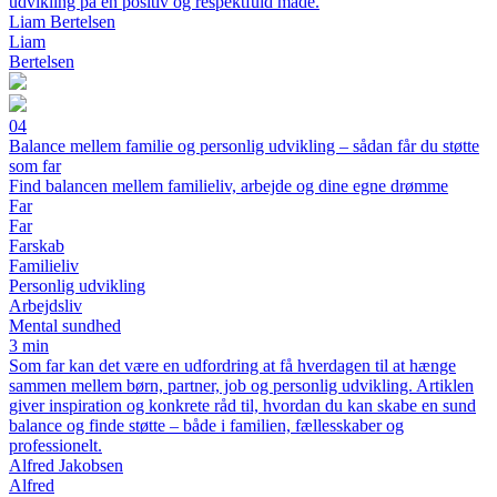
udvikling på en positiv og respektfuld måde.
Liam Bertelsen
Liam
Bertelsen
04
Balance mellem familie og personlig udvikling – sådan får du støtte
som far
Find balancen mellem familieliv, arbejde og dine egne drømme
Far
Far
Farskab
Familieliv
Personlig udvikling
Arbejdsliv
Mental sundhed
3 min
Som far kan det være en udfordring at få hverdagen til at hænge
sammen mellem børn, partner, job og personlig udvikling. Artiklen
giver inspiration og konkrete råd til, hvordan du kan skabe en sund
balance og finde støtte – både i familien, fællesskaber og
professionelt.
Alfred Jakobsen
Alfred