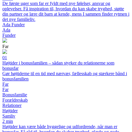
De første uger som far er fyldt med nye følelser, ansvar og
oplevelser. Få inspiration til, hvordan du kan skabe tryghed, støtte
din partner og lære dit barn at kende, mens I sammen finder rytmen i
det nye familieliv.
Ada Funder
Ada
Funder
Far
01
Højtider i bonusfamilien – sådan styrker du relationerne som
bonusfar
Gør højtiderne til en tid med nærvær, fællesskab og stærkere bånd i
bonusfamilien
Far
Far
Bonusfamilie
Forældreskab
Relationer
Højtider
Samliv
2 min
Højtider kan være både hyggelige og udfordrende, når man er
bonusfar. Få råd til, hvordan du skaber tryghed, glæde og gode