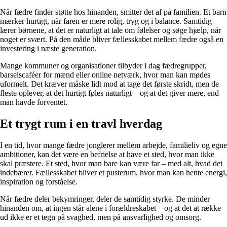
Når fædre finder støtte hos hinanden, smitter det af på familien. Et barn
mærker hurtigt, når faren er mere rolig, tryg og i balance. Samtidig
lærer børnene, at det er naturligt at tale om følelser og søge hjælp, når
noget er svært. På den måde bliver fællesskabet mellem fædre også en
investering i næste generation.
Mange kommuner og organisationer tilbyder i dag fædregrupper,
barselscaféer for mænd eller online netværk, hvor man kan mødes
uformelt. Det kræver måske lidt mod at tage det første skridt, men de
fleste oplever, at det hurtigt føles naturligt – og at det giver mere, end
man havde forventet.
Et trygt rum i en travl hverdag
I en tid, hvor mange fædre jonglerer mellem arbejde, familieliv og egne
ambitioner, kan det være en befrielse at have et sted, hvor man ikke
skal præstere. Et sted, hvor man bare kan være far – med alt, hvad det
indebærer. Fællesskabet bliver et pusterum, hvor man kan hente energi,
inspiration og forståelse.
Når fædre deler bekymringer, deler de samtidig styrke. De minder
hinanden om, at ingen står alene i forældreskabet – og at det at række
ud ikke er et tegn på svaghed, men på ansvarlighed og omsorg.