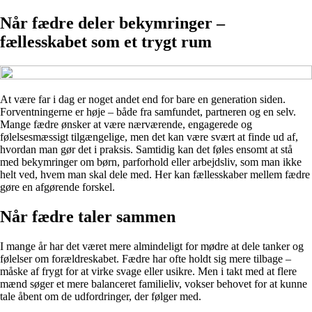
Når fædre deler bekymringer –
fællesskabet som et trygt rum
At være far i dag er noget andet end for bare en generation siden.
Forventningerne er høje – både fra samfundet, partneren og en selv.
Mange fædre ønsker at være nærværende, engagerede og
følelsesmæssigt tilgængelige, men det kan være svært at finde ud af,
hvordan man gør det i praksis. Samtidig kan det føles ensomt at stå
med bekymringer om børn, parforhold eller arbejdsliv, som man ikke
helt ved, hvem man skal dele med. Her kan fællesskaber mellem fædre
gøre en afgørende forskel.
Når fædre taler sammen
I mange år har det været mere almindeligt for mødre at dele tanker og
følelser om forældreskabet. Fædre har ofte holdt sig mere tilbage –
måske af frygt for at virke svage eller usikre. Men i takt med at flere
mænd søger et mere balanceret familieliv, vokser behovet for at kunne
tale åbent om de udfordringer, der følger med.