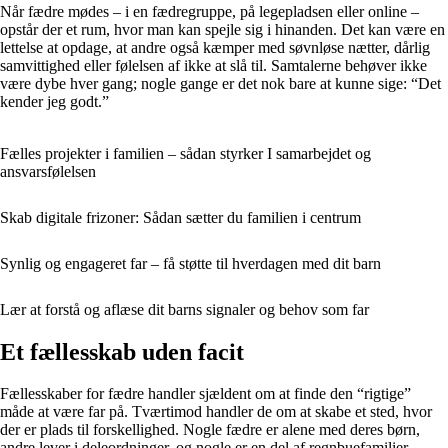
Når fædre mødes – i en fædregruppe, på legepladsen eller online –
opstår der et rum, hvor man kan spejle sig i hinanden. Det kan være en
lettelse at opdage, at andre også kæmper med søvnløse nætter, dårlig
samvittighed eller følelsen af ikke at slå til. Samtalerne behøver ikke
være dybe hver gang; nogle gange er det nok bare at kunne sige: “Det
kender jeg godt.”
Fælles projekter i familien – sådan styrker I samarbejdet og
ansvarsfølelsen
Skab digitale frizoner: Sådan sætter du familien i centrum
Synlig og engageret far – få støtte til hverdagen med dit barn
Lær at forstå og aflæse dit barns signaler og behov som far
Et fællesskab uden facit
Fællesskaber for fædre handler sjældent om at finde den “rigtige”
måde at være far på. Tværtimod handler de om at skabe et sted, hvor
der er plads til forskellighed. Nogle fædre er alene med deres børn,
andre lever i deleordninger, og nogle er en del af regnbuefamilier.