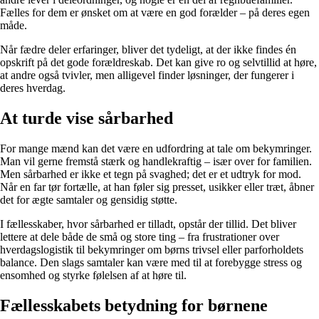
Fælles for dem er ønsket om at være en god forælder – på deres egen
måde.
Når fædre deler erfaringer, bliver det tydeligt, at der ikke findes én
opskrift på det gode forældreskab. Det kan give ro og selvtillid at høre,
at andre også tvivler, men alligevel finder løsninger, der fungerer i
deres hverdag.
At turde vise sårbarhed
For mange mænd kan det være en udfordring at tale om bekymringer.
Man vil gerne fremstå stærk og handlekraftig – især over for familien.
Men sårbarhed er ikke et tegn på svaghed; det er et udtryk for mod.
Når en far tør fortælle, at han føler sig presset, usikker eller træt, åbner
det for ægte samtaler og gensidig støtte.
I fællesskaber, hvor sårbarhed er tilladt, opstår der tillid. Det bliver
lettere at dele både de små og store ting – fra frustrationer over
hverdagslogistik til bekymringer om børns trivsel eller parforholdets
balance. Den slags samtaler kan være med til at forebygge stress og
ensomhed og styrke følelsen af at høre til.
Fællesskabets betydning for børnene