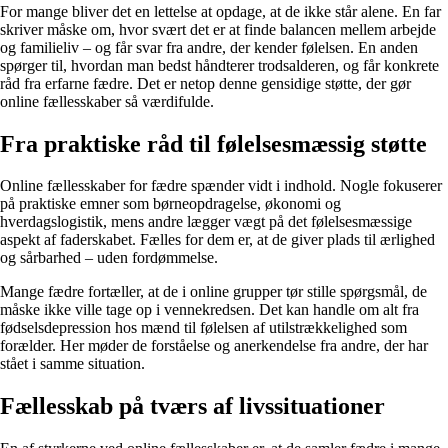
For mange bliver det en lettelse at opdage, at de ikke står alene. En far
skriver måske om, hvor svært det er at finde balancen mellem arbejde
og familieliv – og får svar fra andre, der kender følelsen. En anden
spørger til, hvordan man bedst håndterer trodsalderen, og får konkrete
råd fra erfarne fædre. Det er netop denne gensidige støtte, der gør
online fællesskaber så værdifulde.
Fra praktiske råd til følelsesmæssig støtte
Online fællesskaber for fædre spænder vidt i indhold. Nogle fokuserer
på praktiske emner som børneopdragelse, økonomi og
hverdagslogistik, mens andre lægger vægt på det følelsesmæssige
aspekt af faderskabet. Fælles for dem er, at de giver plads til ærlighed
og sårbarhed – uden fordømmelse.
Mange fædre fortæller, at de i online grupper tør stille spørgsmål, de
måske ikke ville tage op i vennekredsen. Det kan handle om alt fra
fødselsdepression hos mænd til følelsen af utilstrækkelighed som
forælder. Her møder de forståelse og anerkendelse fra andre, der har
stået i samme situation.
Fællesskab på tværs af livssituationer