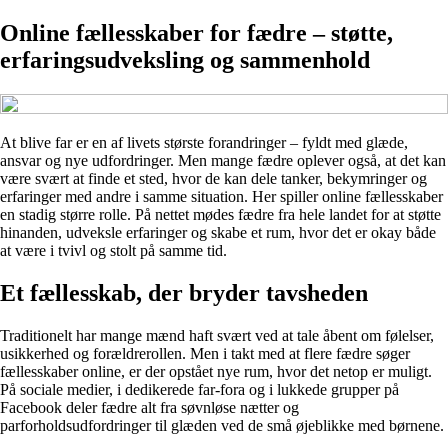
Online fællesskaber for fædre – støtte,
erfaringsudveksling og sammenhold
At blive far er en af livets største forandringer – fyldt med glæde,
ansvar og nye udfordringer. Men mange fædre oplever også, at det kan
være svært at finde et sted, hvor de kan dele tanker, bekymringer og
erfaringer med andre i samme situation. Her spiller online fællesskaber
en stadig større rolle. På nettet mødes fædre fra hele landet for at støtte
hinanden, udveksle erfaringer og skabe et rum, hvor det er okay både
at være i tvivl og stolt på samme tid.
Et fællesskab, der bryder tavsheden
Traditionelt har mange mænd haft svært ved at tale åbent om følelser,
usikkerhed og forældrerollen. Men i takt med at flere fædre søger
fællesskaber online, er der opstået nye rum, hvor det netop er muligt.
På sociale medier, i dedikerede far-fora og i lukkede grupper på
Facebook deler fædre alt fra søvnløse nætter og
parforholdsudfordringer til glæden ved de små øjeblikke med børnene.