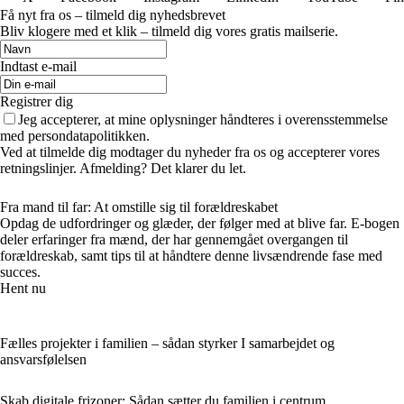
Få nyt fra os – tilmeld dig nyhedsbrevet
Bliv klogere med et klik – tilmeld dig vores gratis mailserie.
Indtast e-mail
Registrer dig
Jeg accepterer, at mine oplysninger håndteres i overensstemmelse
med persondatapolitikken.
Ved at tilmelde dig modtager du nyheder fra os og accepterer vores
retningslinjer. Afmelding? Det klarer du let.
Fra mand til far: At omstille sig til forældreskabet
Opdag de udfordringer og glæder, der følger med at blive far. E-bogen
deler erfaringer fra mænd, der har gennemgået overgangen til
forældreskab, samt tips til at håndtere denne livsændrende fase med
succes.
Hent nu
Fælles projekter i familien – sådan styrker I samarbejdet og
ansvarsfølelsen
Skab digitale frizoner: Sådan sætter du familien i centrum