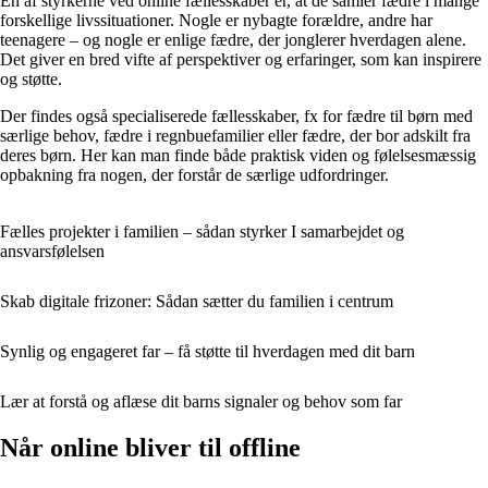
En af styrkerne ved online fællesskaber er, at de samler fædre i mange
forskellige livssituationer. Nogle er nybagte forældre, andre har
teenagere – og nogle er enlige fædre, der jonglerer hverdagen alene.
Det giver en bred vifte af perspektiver og erfaringer, som kan inspirere
og støtte.
Der findes også specialiserede fællesskaber, fx for fædre til børn med
særlige behov, fædre i regnbuefamilier eller fædre, der bor adskilt fra
deres børn. Her kan man finde både praktisk viden og følelsesmæssig
opbakning fra nogen, der forstår de særlige udfordringer.
Fælles projekter i familien – sådan styrker I samarbejdet og
ansvarsfølelsen
Skab digitale frizoner: Sådan sætter du familien i centrum
Synlig og engageret far – få støtte til hverdagen med dit barn
Lær at forstå og aflæse dit barns signaler og behov som far
Når online bliver til offline