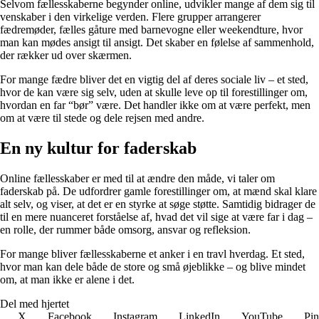
Selvom fællesskaberne begynder online, udvikler mange af dem sig til
venskaber i den virkelige verden. Flere grupper arrangerer
fædremøder, fælles gåture med barnevogne eller weekendture, hvor
man kan mødes ansigt til ansigt. Det skaber en følelse af sammenhold,
der rækker ud over skærmen.
For mange fædre bliver det en vigtig del af deres sociale liv – et sted,
hvor de kan være sig selv, uden at skulle leve op til forestillinger om,
hvordan en far “bør” være. Det handler ikke om at være perfekt, men
om at være til stede og dele rejsen med andre.
En ny kultur for faderskab
Online fællesskaber er med til at ændre den måde, vi taler om
faderskab på. De udfordrer gamle forestillinger om, at mænd skal klare
alt selv, og viser, at det er en styrke at søge støtte. Samtidig bidrager de
til en mere nuanceret forståelse af, hvad det vil sige at være far i dag –
en rolle, der rummer både omsorg, ansvar og refleksion.
For mange bliver fællesskaberne et anker i en travl hverdag. Et sted,
hvor man kan dele både de store og små øjeblikke – og blive mindet
om, at man ikke er alene i det.
Del med hjertet
X
Facebook
Instagram
LinkedIn
YouTube
Pin