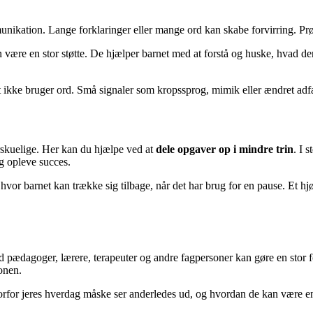
ikation. Lange forklaringer eller mange ord kan skabe forvirring. Prø
 være en stor støtte. De hjælper barnet med at forstå og huske, hvad de
et ikke bruger ord. Små signaler som kropssprog, mimik eller ændret ad
skuelige. Her kan du hjælpe ved at
dele opgaver op i mindre trin
. I 
og opleve succes.
 hvor barnet kan trække sig tilbage, når det har brug for en pause. Et
 pædagoger, lærere, terapeuter og andre fagpersoner kan gøre en stor fo
onen.
orfor jeres hverdag måske ser anderledes ud, og hvordan de kan være en 