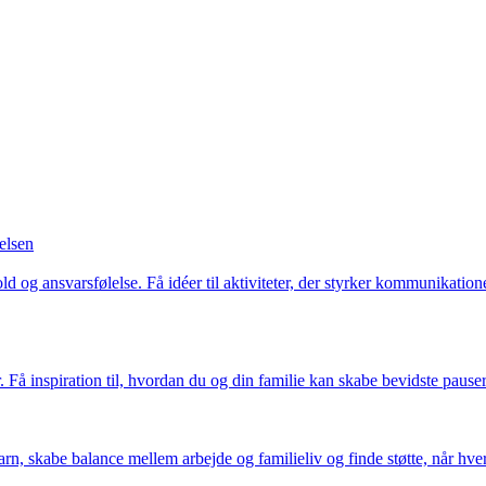
lelsen
og ansvarsfølelse. Få idéer til aktiviteter, der styrker kommunikationen
r. Få inspiration til, hvordan du og din familie kan skabe bevidste paus
arn, skabe balance mellem arbejde og familieliv og finde støtte, når hve