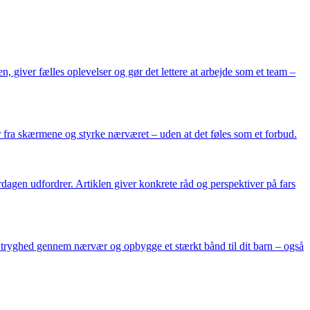
, giver fælles oplevelser og gør det lettere at arbejde som et team –
er fra skærmene og styrke nærværet – uden at det føles som et forbud.
rdagen udfordrer. Artiklen giver konkrete råd og perspektiver på fars
be tryghed gennem nærvær og opbygge et stærkt bånd til dit barn – også