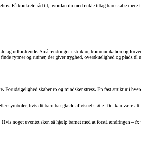
behov. Få konkrete råd til, hvordan du med enkle tiltag kan skabe mere
e og udfordrende. Små ændringer i struktur, kommunikation og forventn
nde rytmer og rutiner, der giver tryghed, overskuelighed og plads til ud
e. Forudsigelighed skaber ro og mindsker stress. En fast struktur i hver
 eller symboler, hvis dit barn har glæde af visuel støtte. Det kan være a
re. Hvis noget uventet sker, så hjælp barnet med at forstå ændringen – fx v