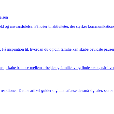
lelsen
og ansvarsfølelse. Få idéer til aktiviteter, der styrker kommunikationen
r. Få inspiration til, hvordan du og din familie kan skabe bevidste paus
arn, skabe balance mellem arbejde og familieliv og finde støtte, når hve
reaktioner. Denne artikel guider dig til at aflæse de små signaler, ska