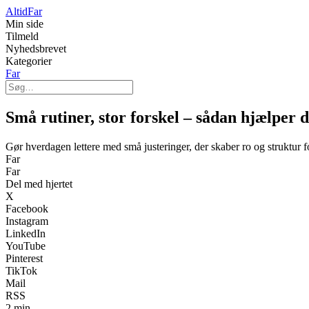
Altid
Far
Min side
Tilmeld
Nyhedsbrevet
Kategorier
Far
Små rutiner, stor forskel – sådan hjælper 
Gør hverdagen lettere med små justeringer, der skaber ro og struktur f
Far
Far
Del med hjertet
X
Facebook
Instagram
LinkedIn
YouTube
Pinterest
TikTok
Mail
RSS
2 min