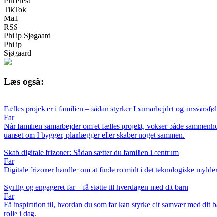
Pinterest
TikTok
Mail
RSS
Philip Sjøgaard
Philip
Sjøgaard
Læs også:
Fælles projekter i familien – sådan styrker I samarbejdet og ansvarsfø
Far
Når familien samarbejder om et fælles projekt, vokser både sammenhold 
uanset om I bygger, planlægger eller skaber noget sammen.
Skab digitale frizoner: Sådan sætter du familien i centrum
Far
Digitale frizoner handler om at finde ro midt i det teknologiske mylde
Synlig og engageret far – få støtte til hverdagen med dit barn
Far
Få inspiration til, hvordan du som far kan styrke dit samvær med dit b
rolle i dag.