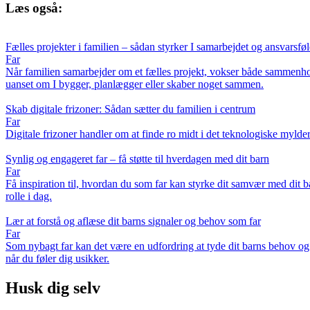
Læs også:
Fælles projekter i familien – sådan styrker I samarbejdet og ansvarsfø
Far
Når familien samarbejder om et fælles projekt, vokser både sammenhold 
uanset om I bygger, planlægger eller skaber noget sammen.
Skab digitale frizoner: Sådan sætter du familien i centrum
Far
Digitale frizoner handler om at finde ro midt i det teknologiske mylde
Synlig og engageret far – få støtte til hverdagen med dit barn
Far
Få inspiration til, hvordan du som far kan styrke dit samvær med dit b
rolle i dag.
Lær at forstå og aflæse dit barns signaler og behov som far
Far
Som nybagt far kan det være en udfordring at tyde dit barns behov og 
når du føler dig usikker.
Husk dig selv