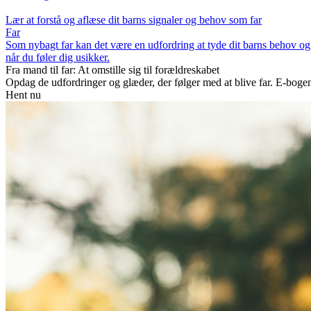
Lær at forstå og aflæse dit barns signaler og behov som far
Far
Som nybagt far kan det være en udfordring at tyde dit barns behov og 
når du føler dig usikker.
Fra mand til far: At omstille sig til forældreskabet
Opdag de udfordringer og glæder, der følger med at blive far. E-bogen
Hent nu