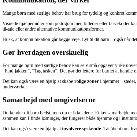
Kommunikation, der virker
Mange børn med særlige behov har brug for tydelig og konkret kommun
Visuelle hjælpemidler som piktogrammer, billeder eller farvekoder kan
til-tale eller andre alternative kommunikationsformer.
Husk, at kommunikation går begge veje. Lyt til dit barn – også når d
Gør hverdagen overskuelig
For mange børn med særlige behov kan selv små opgaver virke uover
“Find jakken”, “Tag tasken”. Det gør det lettere for barnet at handle 
Det kan også være en hjælp at skabe
rolige zoner
i hjemmet – steder,
underværker.
Samarbejd med omgivelserne
Du kender dit barn bedst, men du er ikke alene. Et tæt samarbejde med
sammen kan I finde løsninger, der fungerer både hjemme og i instituti
Det kan også være en hjælp at
involvere søskende
. Tal åbent om, hv