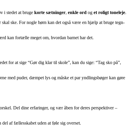
v i stedet at bruge
korte sætninger
,
enkle ord
og
et roligt toneleje
.
r skal ske. For nogle børn kan det også være en hjælp at bruge tegn-
færd kan fortælle meget om, hvordan barnet har det.
stedet for at sige “Gør dig klar til skole”, kan du sige: “Tag sko på”,
 hjørne med puder, dæmpet lys og måske et par yndlingsbøger kan gøre
rskel. Del dine erfaringer, og vær åben for deres perspektiver –
del af fællesskabet uden at føle sig overset.