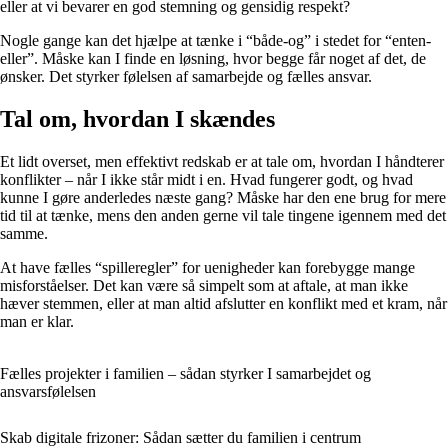
eller at vi bevarer en god stemning og gensidig respekt?
Nogle gange kan det hjælpe at tænke i “både-og” i stedet for “enten-
eller”. Måske kan I finde en løsning, hvor begge får noget af det, de
ønsker. Det styrker følelsen af samarbejde og fælles ansvar.
Tal om, hvordan I skændes
Et lidt overset, men effektivt redskab er at tale om, hvordan I håndterer
konflikter – når I ikke står midt i en. Hvad fungerer godt, og hvad
kunne I gøre anderledes næste gang? Måske har den ene brug for mere
tid til at tænke, mens den anden gerne vil tale tingene igennem med det
samme.
At have fælles “spilleregler” for uenigheder kan forebygge mange
misforståelser. Det kan være så simpelt som at aftale, at man ikke
hæver stemmen, eller at man altid afslutter en konflikt med et kram, når
man er klar.
Fælles projekter i familien – sådan styrker I samarbejdet og
ansvarsfølelsen
Skab digitale frizoner: Sådan sætter du familien i centrum