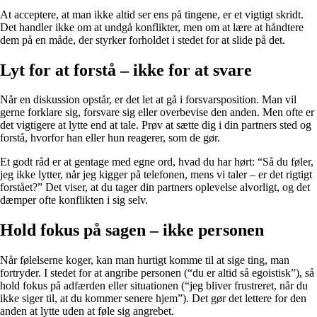
At acceptere, at man ikke altid ser ens på tingene, er et vigtigt skridt.
Det handler ikke om at undgå konflikter, men om at lære at håndtere
dem på en måde, der styrker forholdet i stedet for at slide på det.
Lyt for at forstå – ikke for at svare
Når en diskussion opstår, er det let at gå i forsvarsposition. Man vil
gerne forklare sig, forsvare sig eller overbevise den anden. Men ofte er
det vigtigere at lytte end at tale. Prøv at sætte dig i din partners sted og
forstå, hvorfor han eller hun reagerer, som de gør.
Et godt råd er at gentage med egne ord, hvad du har hørt: “Så du føler,
jeg ikke lytter, når jeg kigger på telefonen, mens vi taler – er det rigtigt
forstået?” Det viser, at du tager din partners oplevelse alvorligt, og det
dæmper ofte konflikten i sig selv.
Hold fokus på sagen – ikke personen
Når følelserne koger, kan man hurtigt komme til at sige ting, man
fortryder. I stedet for at angribe personen (“du er altid så egoistisk”), så
hold fokus på adfærden eller situationen (“jeg bliver frustreret, når du
ikke siger til, at du kommer senere hjem”). Det gør det lettere for den
anden at lytte uden at føle sig angrebet.