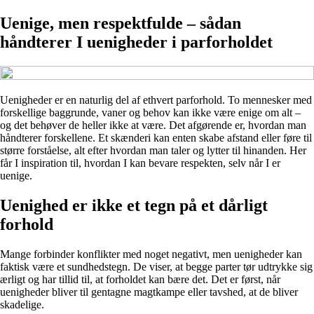
Uenige, men respektfulde – sådan
håndterer I uenigheder i parforholdet
Uenigheder er en naturlig del af ethvert parforhold. To mennesker med
forskellige baggrunde, vaner og behov kan ikke være enige om alt –
og det behøver de heller ikke at være. Det afgørende er, hvordan man
håndterer forskellene. Et skænderi kan enten skabe afstand eller føre til
større forståelse, alt efter hvordan man taler og lytter til hinanden. Her
får I inspiration til, hvordan I kan bevare respekten, selv når I er
uenige.
Uenighed er ikke et tegn på et dårligt
forhold
Mange forbinder konflikter med noget negativt, men uenigheder kan
faktisk være et sundhedstegn. De viser, at begge parter tør udtrykke sig
ærligt og har tillid til, at forholdet kan bære det. Det er først, når
uenigheder bliver til gentagne magtkampe eller tavshed, at de bliver
skadelige.