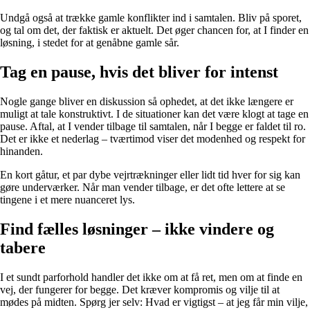
Undgå også at trække gamle konflikter ind i samtalen. Bliv på sporet,
og tal om det, der faktisk er aktuelt. Det øger chancen for, at I finder en
løsning, i stedet for at genåbne gamle sår.
Tag en pause, hvis det bliver for intenst
Nogle gange bliver en diskussion så ophedet, at det ikke længere er
muligt at tale konstruktivt. I de situationer kan det være klogt at tage en
pause. Aftal, at I vender tilbage til samtalen, når I begge er faldet til ro.
Det er ikke et nederlag – tværtimod viser det modenhed og respekt for
hinanden.
En kort gåtur, et par dybe vejrtrækninger eller lidt tid hver for sig kan
gøre underværker. Når man vender tilbage, er det ofte lettere at se
tingene i et mere nuanceret lys.
Find fælles løsninger – ikke vindere og
tabere
I et sundt parforhold handler det ikke om at få ret, men om at finde en
vej, der fungerer for begge. Det kræver kompromis og vilje til at
mødes på midten. Spørg jer selv: Hvad er vigtigst – at jeg får min vilje,