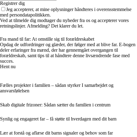
Registrer dig
Jeg accepterer, at mine oplysninger håndteres i overensstemmelse
med persondatapolitikken.
Ved at tilmelde dig modtager du nyheder fra os og accepterer vores
retningslinjer. Afmelding? Det klarer du let.
Fra mand til far: At omstille sig til forældreskabet
Opdag de udfordringer og glæder, der følger med at blive far. E-bogen
deler erfaringer fra mænd, der har gennemgået overgangen til
forældreskab, samt tips til at håndtere denne livsændrende fase med
succes.
Hent nu
Fælles projekter i familien – sådan styrker I samarbejdet og
ansvarsfølelsen
Skab digitale frizoner: Sådan sætter du familien i centrum
Synlig og engageret far – få støtte til hverdagen med dit barn
Lær at forstå og aflæse dit barns signaler og behov som far