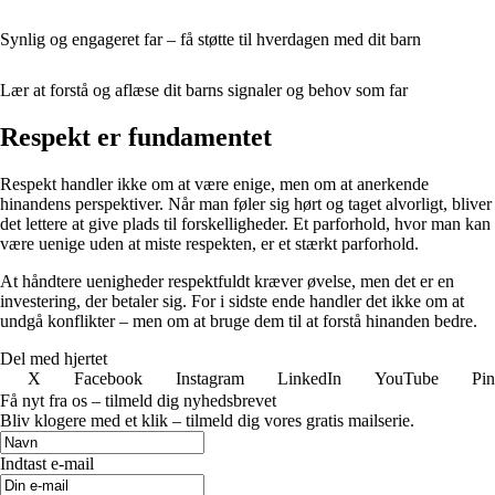
Synlig og engageret far – få støtte til hverdagen med dit barn
Lær at forstå og aflæse dit barns signaler og behov som far
Respekt er fundamentet
Respekt handler ikke om at være enige, men om at anerkende
hinandens perspektiver. Når man føler sig hørt og taget alvorligt, bliver
det lettere at give plads til forskelligheder. Et parforhold, hvor man kan
være uenige uden at miste respekten, er et stærkt parforhold.
At håndtere uenigheder respektfuldt kræver øvelse, men det er en
investering, der betaler sig. For i sidste ende handler det ikke om at
undgå konflikter – men om at bruge dem til at forstå hinanden bedre.
Del med hjertet
X
Facebook
Instagram
LinkedIn
YouTube
Pin
Få nyt fra os – tilmeld dig nyhedsbrevet
Bliv klogere med et klik – tilmeld dig vores gratis mailserie.
Indtast e-mail